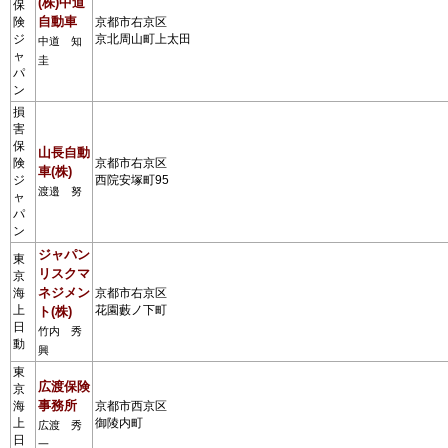
(株)中道
保
自動車
険
京都市右京区
ジ
京北周山町上太田
中道 知
ャ
圭
パ
ン
損
害
保
山長自動
険
京都市右京区
車(株)
ジ
西院安塚町95
渡邉 努
ャ
パ
ン
ジャパン
東
リスクマ
京
ネジメン
海
京都市右京区
上
花園藪ノ下町
ト(株)
日
竹内 秀
動
興
東
広渡保険
京
事務所
海
京都市西京区
上
御陵内町
広渡 秀
日
一