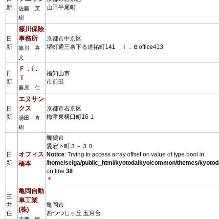
新
山田平尾町
佐藤 英
樹
篠川保険
事務所
日
京都市中京区
新
堺町通三条下る道祐町141 Ｉ．Ｂoffice413
篠川 喜
文
Ｆ．i．
日
福知山市
Ｔ
新
市前田
藤原 仁
エヌサン
クス
日
京都市右京区
新
梅津東構口町16-1
湯田 直
樹
舞鶴市
愛宕下町３－３０
オフィス
日
Notice
: Trying to access array offset on value of type bool in
新
/home/seiga/public_html/kyotodaikyo/common/themes/kyotod
橋本
on line
38
＊
亀岡自動
三
車工業
井
亀岡市
(株)
住
西つつじヶ丘 五月台