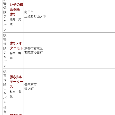
害
いその総
保
合保険
険
向日市
(株)
ジ
上植野町山ノ下
磯野 光
ャ
政
パ
ン
損
害
(株)レオ
保
タニモト
険
京都市右京区
ジ
西院西今田町
谷本 将
ャ
崇
パ
ン
損
害
(株)杉本
保
モーター
険
長岡京市
ス
ジ
滝ノ町
杉本 貴
ャ
弘
パ
ン
損
害