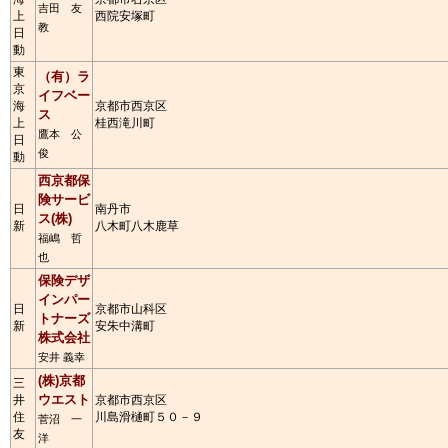
吉田 友
上
西院安塚町
教
日
動
東
（有）ラ
京
イフベー
海
京都市西京区
ス
上
桂西滝川町
鷹本 公
日
俊
動
西京都保
険サービ
日
南丹市
ス(株)
新
八木町八木鹿草
福嶋 哲
也
保険デザ
インパー
日
京都市山科区
トナーズ
新
安朱中溝町
株式会社
安井 義幸
(株)京都
三
ウエスト
井
京都市西京区
住
川島滑樋町５０－９
菅沼 一
友
洋