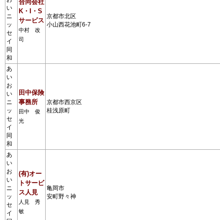
合同会社
い
K・I・S
ニ
京都市北区
サービス
ッ
小山西花池町6-7
中村 改
セ
司
イ
同
和
あ
い
お
田中保険
い
事務所
ニ
京都市西京区
ッ
桂浅原町
田中 俊
セ
光
イ
同
和
あ
い
お
(有)オー
い
トサービ
ニ
亀岡市
ス人見
ッ
安町野々神
人見 秀
セ
敏
イ