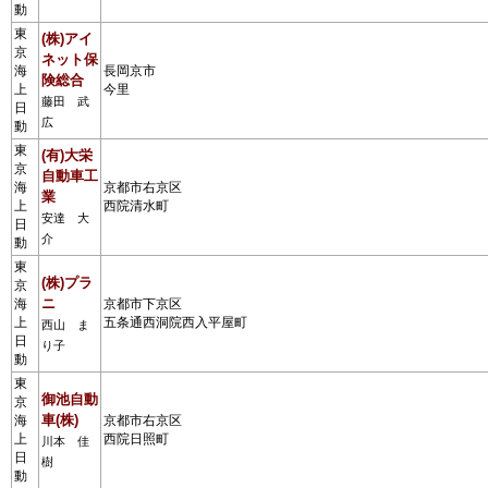
動
東
(株)アイ
京
ネット保
海
長岡京市
険総合
上
今里
藤田 武
日
広
動
東
(有)大栄
京
自動車工
海
京都市右京区
業
上
西院清水町
安達 大
日
介
動
東
(株)プラ
京
ニ
海
京都市下京区
上
五条通西洞院西入平屋町
西山 ま
日
り子
動
東
御池自動
京
車(株)
海
京都市右京区
上
西院日照町
川本 佳
日
樹
動