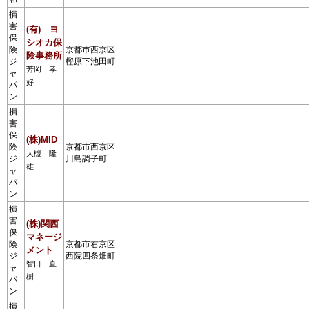
損
害
(有) ヨ
保
シオカ保
険
京都市西京区
険事務所
ジ
樫原下池田町
芳岡 孝
ャ
好
パ
ン
損
害
保
(株)MID
険
京都市西京区
大槻 隆
ジ
川島調子町
雄
ャ
パ
ン
損
害
(株)関西
保
マネージ
険
京都市右京区
メント
ジ
西院四条畑町
智口 直
ャ
樹
パ
ン
損