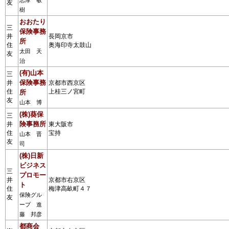
志摩 敏
友
樹
おおたり
三
保険事務
井
長岡京市
所
住
奥海印寺太鼓山
太田 天
友
治
(有)山本
三
保険事務
井
京都市西京区
住
上桂三ノ宮町
所
友
山本 博
(株)葵保
三
険事務所
井
東大阪市
住
宝持
山本 晋
友
司
(株)日新
ビジネス
三
プロモー
井
京都市右京区
ト
住
梅津高畝町４７
保険グル
友
ープ 進
藤 邦彦
都商会