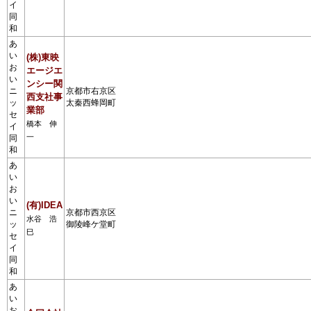
イ
同
和
あ
い
(株)東映
お
エージエ
い
ンシー関
ニ
京都市右京区
西支社事
ッ
太秦西蜂岡町
業部
セ
橋本 伸
イ
一
同
和
あ
い
お
い
(有)IDEA
ニ
京都市西京区
水谷 浩
ッ
御陵峰ケ堂町
巳
セ
イ
同
和
あ
い
お