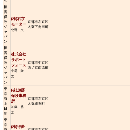
和
損
害
保
(株)右京
険
京都市右京区
モーター
ジ
太秦下角田町
北野 文
ャ
パ
ン
損
害
株式会社
保
サポート
険
京都市中京区
フォース
ジ
西ノ京南原町
中尾 隆
ャ
文
パ
ン
東
(株)加藤
京
保険事務
海
京都市右京区
所
上
太秦組石町
加藤 裕
日
之
動
東
京
(株)得夢
海
京都市右京区