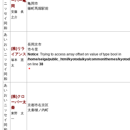
ーバー亀
ニ
亀岡市
岡
ッ
篠町馬堀駅前
安藤 眞
セ
之介
イ
同
和
あ
い
お
長岡京市
(株)リラ
い
市今里
イアンス
ニ
Notice
: Trying to access array offset on value of type bool in
ッ
/home/seiga/public_html/kyotodaikyo/common/themes/kyotod
塚本 憲
セ
on line
38
太
イ
＊
同
和
あ
い
お
(株)クロ
い
ーバー太
ニ
京都市右京区
秦
ッ
太秦樋ノ内町
東野 太
セ
一
イ
同
和