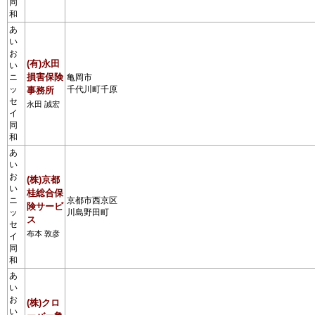
同
和
あ
い
お
(有)永田
い
損害保険
ニ
亀岡市
ッ
千代川町千原
事務所
セ
永田 誠宏
イ
同
和
あ
い
お
(株)京都
い
桂総合保
ニ
京都市西京区
険サービ
ッ
川島野田町
ス
セ
布本 敦彦
イ
同
和
あ
い
お
(株)クロ
い