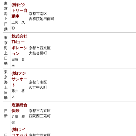
東
(株)ビク
京
トリー自
海
京都市南区
動車
上
吉祥院池田南町
上岡 久
日
弥
動
株式会社
東
TNコー
京
ポレーシ
海
京都市西京区
上
大枝沓掛町
ョン
日
田垣 貴
動
幸
東
(株)フジ
京
サンオー
海
京都市南区
ト
上
久世中久町
藤井 将
日
人
動
近藤総合
保険
日
京都市右京区
新
西院西三蔵町
近藤 泰
健
(株)ライ
フエッジ
日
京都市西京区