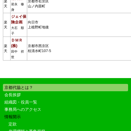
楽
京都市右京区
岩永 修
天
山ノ内苗町
身
ジェイ保
険企画
楽
向日市
天
上植野町地後
大石 順
子
ＤＭＲ
(株)
楽
京都市西京区
天
桂清水町107-5
田中 祥
世
京都代協とは？
会長挨拶
組織図・役員一覧
事務局へのアクセス
情報開示
定款