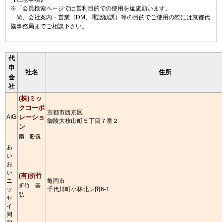
※「会員検索ページでは営利目的での使用を遠慮願います。
尚、会社案内・営業（DM、電話勧誘）等の目的でご使用の際には京都代
協事務局までご相談下さい。
代
申
社名
住所
会
社
(株)ミッ
クコーポ
京都市西京区
AIG
レーショ
御陵大枝山町５丁目７番２
ン
南 勝義
あ
い
お
い
(有)折竹
ニ
亀岡市
折竹 基
ッ
千代川町小林北ン田6-1
弘
セ
イ
同