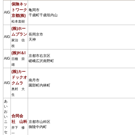
保険ネッ
トワーク
亀岡市
AIG
千歳町千歳垣内山
京都(株)
松本直樹
(株)ホー
ムプラン
長岡京市
AIG
天神
家治 信
枝
(株)H＆I
京都市右京区
AIG
日種 崇
嵯峨広沢南野町
雄
(株)カー
ドックオ
南丹市
AIG
クムラ
園部町内林町
奥村 大
生
あ
い
お
合同会
い
社 山科
ニ
京都市山科区
ッ
御陵中内町
井下 修
セ
一