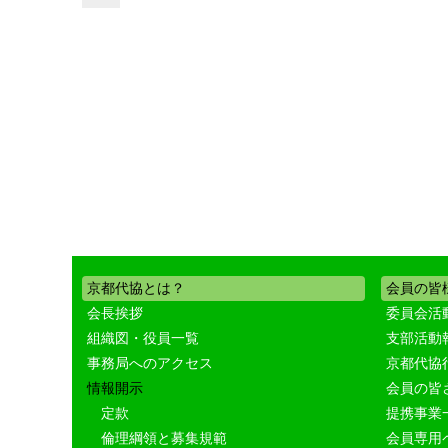
京都代協とは？
会員の皆
会長挨拶
委員会活
組織図・役員一覧
支部活動
事務局へのアクセス
京都代協
情報開示
会員の皆
定款
提携事業
倫理綱領と募集規範
会員専用