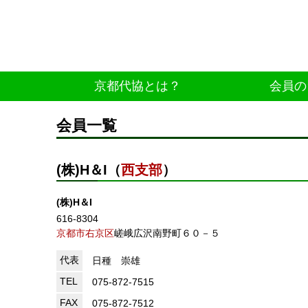
京都代協とは？
会員の
会員一覧
(株)H＆I（
西支部
）
(株)H＆I
616-8304
京都市右京区
嵯峨広沢南野町６０－５
代表
日種 崇雄
TEL
075-872-7515
FAX
075-872-7512