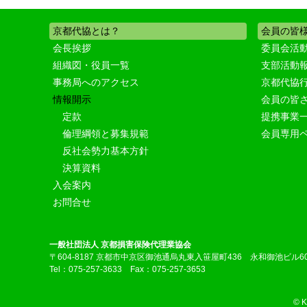
京都代協とは？
会員の皆
会長挨拶
委員会活
組織図・役員一覧
支部活動
事務局へのアクセス
京都代協
情報開示
会員の皆
定款
提携事業
倫理綱領と募集規範
会員専用
反社会勢力基本方針
決算資料
入会案内
お問合せ
一般社団法人 京都損害保険代理業協会
〒604-8187 京都市中京区御池通烏丸東入笹屋町436 永和御池ビル6
Tel：075-257-3633 Fax：075-257-3653
© 