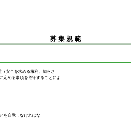
募 集 規 範
益（安全を求める権利、知らさ
に定める事項を遵守することによ
とを自覚しなければな