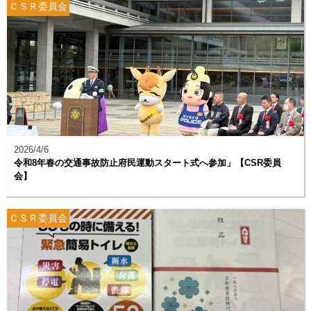
ＣＳＲ委員会
2026/4/6
令和8年春の交通事故防止府民運動スタート式へ参加」【CSR委員
会】
ＣＳＲ委員会