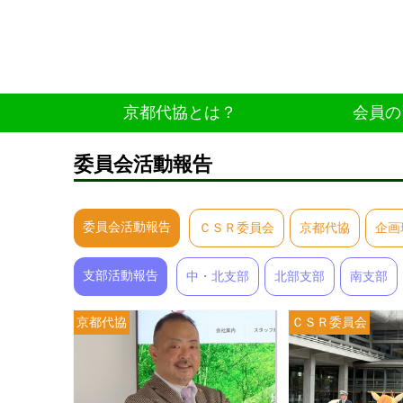
京都代協とは？
会員の
委員会活動報告
委員会活動報告
ＣＳＲ委員会
京都代協
企画
支部活動報告
中・北支部
北部支部
南支部
京都代協
ＣＳＲ委員会