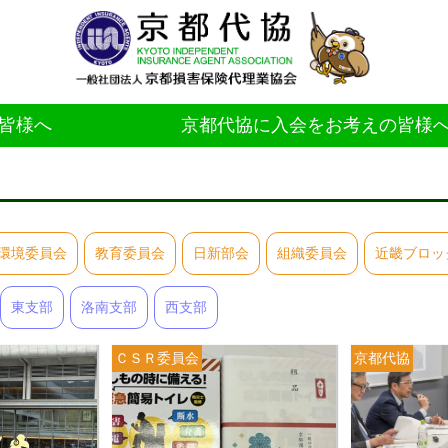
皆様へ
京都代協に入会をお考えの皆様
環境委員会
教育委員会
日新部会
組織委員会
近畿ブロッ
東支部
洛南支部
西支部
ＣＳＲ委員会
京都代協