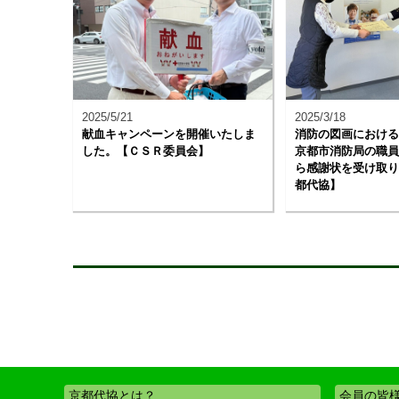
2025/5/21
2025/3/18
献血キャンペーンを開催いたしま
消防の図画における
した。【ＣＳＲ委員会】
京都市消防局の職員
ら感謝状を受け取り
都代協】
京都代協とは？
会員の皆