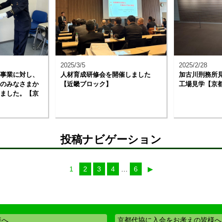
2025/3/5
2025/2/28
事業に対し、
人材育成研修会を開催しました
加古川刑務所
のみなさまか
【近畿ブロック】
工場見学【京
ました。【京
投稿ナビゲーション
1
2
3
4
…
6
▶︎
様へ
京都代協に入会をお考えの皆様へ