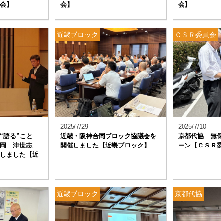
会】
会】
会】
近畿ブロック
ＣＳＲ委員会
2025/7/29
2025/7/10
“語る”こと
近畿・阪神合同ブロック協議会を
京都代協 無
岡 津世志
開催しました【近畿ブロック】
ーン【ＣＳＲ
しました【近
近畿ブロック
京都代協