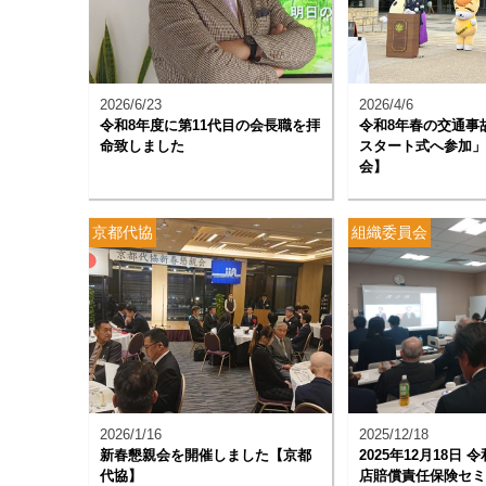
2026/6/23
2026/4/6
令和8年度に第11代目の会長職を拝
令和8年春の交通事
命致しました
スタート式へ参加」
会】
京都代協
組織委員会
2026/1/16
2025/12/18
新春懇親会を開催しました【京都
2025年12月18日
代協】
店賠償責任保険セミ