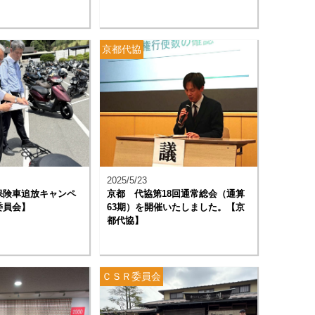
京都代協
2025/5/23
保険車追放キャンペ
京都 代協第18回通常総会（通算
委員会】
63期）を開催いたしました。【京
都代協】
ＣＳＲ委員会