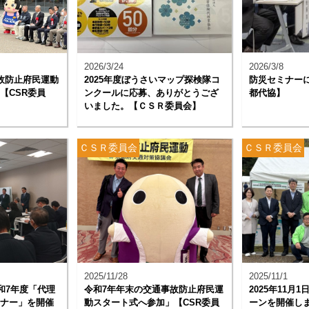
2026/3/24
2026/3/8
故防止府民運動
2025年度ぼうさいマップ探検隊コ
防災セミナー
【CSR委員
ンクールに応募、ありがとうござ
都代協】
いました。【ＣＳＲ委員会】
ＣＳＲ委員会
ＣＳＲ委員会
2025/11/28
2025/11/1
 令和7年度「代理
令和7年年末の交通事故防止府民運
2025年11月
ナー」を開催
動スタート式へ参加」【CSR委員
ーンを開催しま