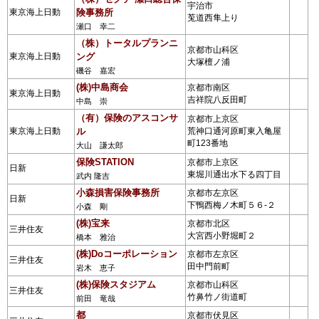
宇治市
東京海上日動
険事務所
莵道西隼上り
瀬口 幸二
（株）トータルプランニ
京都市山科区
東京海上日動
ング
大塚檀ノ浦
磯谷 嘉宏
(株)中島商会
京都市南区
東京海上日動
吉祥院八反田町
中島 崇
（有）保険のアスコンサ
京都市上京区
東京海上日動
ル
荒神口通河原町東入亀屋
町123番地
大山 謙太郎
保険STATION
京都市上京区
日新
東堀川通出水下る四丁目
武内 隆吉
小森損害保険事務所
京都市左京区
日新
下鴨西梅ノ木町５６-２
小森 剛
(株)宝来
京都市北区
三井住友
大宮西小野堀町２
橋本 雅治
(株)Doコーポレーション
京都市左京区
三井住友
田中門前町
岩木 恵子
(株)保険スタジアム
京都市山科区
三井住友
竹鼻竹ノ街道町
前田 竜哉
都
京都市伏見区