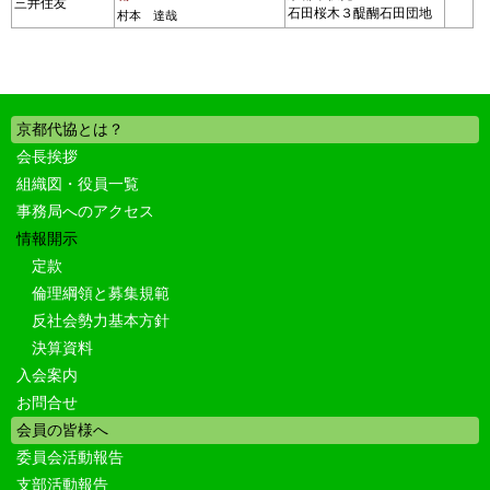
三井住友
石田桜木３醍醐石田団地
村本 達哉
京都代協とは？
会長挨拶
組織図・役員一覧
事務局へのアクセス
情報開示
定款
倫理綱領と募集規範
反社会勢力基本方針
決算資料
入会案内
お問合せ
会員の皆様へ
委員会活動報告
支部活動報告