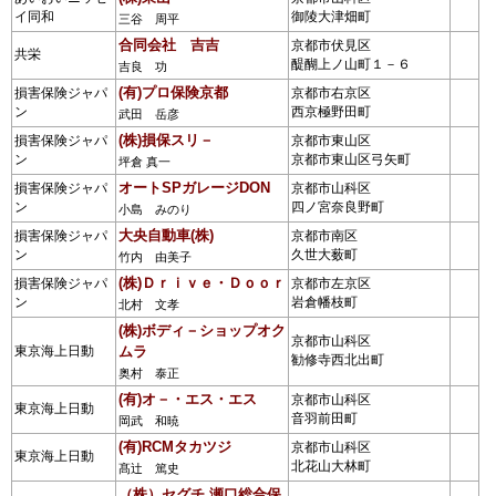
イ同和
御陵大津畑町
三谷 周平
合同会社 吉吉
京都市伏見区
共栄
醍醐上ノ山町１－６
吉良 功
(有)プロ保険京都
損害保険ジャパ
京都市右京区
ン
西京極野田町
武田 岳彦
(株)損保スリ－
損害保険ジャパ
京都市東山区
ン
京都市東山区弓矢町
坪倉 真一
オートSPガレージDON
損害保険ジャパ
京都市山科区
ン
四ノ宮奈良野町
小島 みのり
大央自動車(株)
損害保険ジャパ
京都市南区
ン
久世大薮町
竹内 由美子
(株)Ｄｒｉｖｅ・Ｄｏｏｒ
損害保険ジャパ
京都市左京区
ン
岩倉幡枝町
北村 文孝
(株)ボディ－ショップオク
京都市山科区
東京海上日動
ムラ
勧修寺西北出町
奥村 泰正
(有)オ－・エス・エス
京都市山科区
東京海上日動
音羽前田町
岡武 和暁
(有)RCMタカツジ
京都市山科区
東京海上日動
北花山大林町
髙辻 篤史
（株）セグチ 瀬口総合保