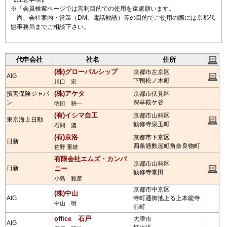
※「会員検索ページでは営利目的での使用を遠慮願います。
尚、会社案内・営業（DM、電話勧誘）等の目的でご使用の際には京都代
協事務局までご相談下さい。
代申会社
社名
住所
(株)グローバルシップ
京都市左京区
AIG
下鴨松ノ木町
川口 宏
(株)アケタ
損害保険ジャパ
京都市伏見区
ン
深草鞍ケ谷
明田 耕一
(有)イシマ自工
京都市山科区
東京海上日動
勧修寺泉玉町
石間 濃
(有)京洛
京都市下京区
日新
四条通麩屋町角奈良物町
佐野 重雄
有限会社エムズ・カンパ
京都市山科区
日新
ニー
勧修寺堂田
小島 雅彦
京都市中京区
(株)中山
AIG
寺町通御池上る上本能寺
中山 明
前町
office 石戸
大津市
AIG