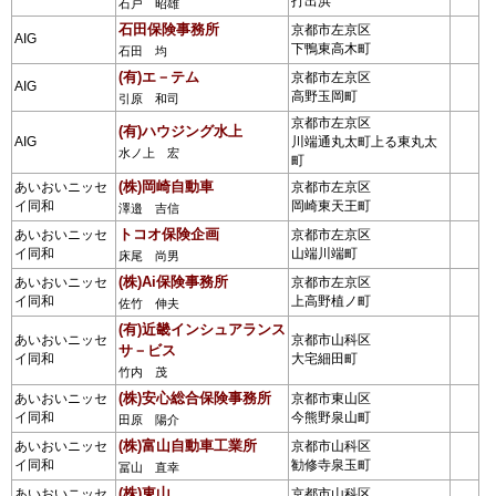
打出浜
石戸 昭雄
石田保険事務所
京都市左京区
AIG
下鴨東高木町
石田 均
(有)エ－テム
京都市左京区
AIG
高野玉岡町
引原 和司
京都市左京区
(有)ハウジング水上
AIG
川端通丸太町上る東丸太
水ノ上 宏
町
(株)岡崎自動車
あいおいニッセ
京都市左京区
イ同和
岡崎東天王町
澤邉 吉信
トコオ保険企画
あいおいニッセ
京都市左京区
イ同和
山端川端町
床尾 尚男
(株)Ai保険事務所
あいおいニッセ
京都市左京区
イ同和
上高野植ノ町
佐竹 伸夫
(有)近畿インシュアランス
あいおいニッセ
京都市山科区
サ－ビス
イ同和
大宅細田町
竹内 茂
(株)安心総合保険事務所
あいおいニッセ
京都市東山区
イ同和
今熊野泉山町
田原 陽介
(株)富山自動車工業所
あいおいニッセ
京都市山科区
イ同和
勧修寺泉玉町
冨山 直幸
(株)東山
あいおいニッセ
京都市山科区