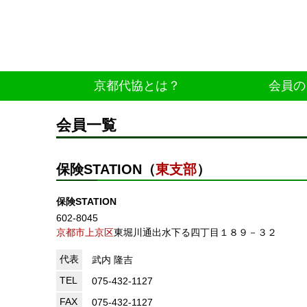
京都代協とは？
会員の
会員一覧
保険STATION（
東支部
）
保険STATION
602-8045
京都市上京区
東堀川通出水下る四丁目１８９－３２
代表
武内 隆吉
TEL
075-432-1127
FAX
075-432-1127