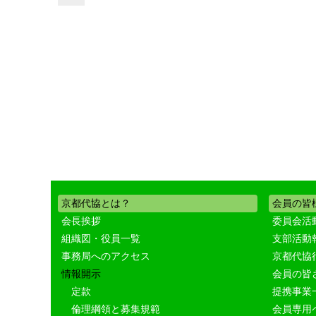
京都代協とは？
会員の皆
会長挨拶
委員会活
組織図・役員一覧
支部活動
事務局へのアクセス
京都代協
情報開示
会員の皆
定款
提携事業
倫理綱領と募集規範
会員専用