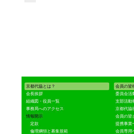
京都代協とは？
会員の皆
会長挨拶
委員会活
組織図・役員一覧
支部活動
事務局へのアクセス
京都代協
情報開示
会員の皆
定款
提携事業
倫理綱領と募集規範
会員専用