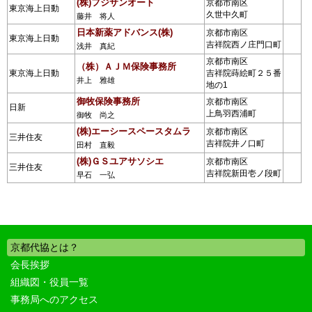
(株)フジサンオート
京都市南区
東京海上日動
久世中久町
藤井 将人
日本新薬アドバンス(株)
京都市南区
東京海上日動
吉祥院西ノ庄門口町
浅井 真紀
京都市南区
（株）ＡＪＭ保険事務所
東京海上日動
吉祥院蒔絵町２５番
井上 雅雄
地の1
御牧保険事務所
京都市南区
日新
上鳥羽西浦町
御牧 尚之
(株)エーシースペースタムラ
京都市南区
三井住友
吉祥院井ノ口町
田村 直毅
(株)ＧＳユアサソシエ
京都市南区
三井住友
吉祥院新田壱ノ段町
早石 一弘
京都代協とは？
会長挨拶
組織図・役員一覧
事務局へのアクセス