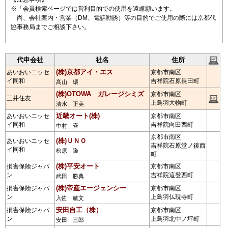
※「会員検索ページでは営利目的での使用を遠慮願います。
尚、会社案内・営業（DM、電話勧誘）等の目的でご使用の際には京都代
協事務局までご相談下さい。
代申会社
社名
住所
(株)京都アイ・エス
あいおいニッセ
京都市南区
イ同和
吉祥院石原長田町
髙山 環
(株)OTOWA ガレージシミズ
京都市南区
三井住友
上鳥羽大物町
清水 正美
近畿オート(株)
あいおいニッセ
京都市南区
イ同和
吉祥院向田西町
中村 斉
京都市南区
(株)ＵＮＯ
あいおいニッセ
吉祥院石原堂ノ後西
イ同和
松原 隆
町
(株)平安オート
損害保険ジャパ
京都市南区
ン
吉祥院這登西町
武田 勝典
(株)帝産エージェンシー
損害保険ジャパ
京都市南区
ン
上鳥羽仏現寺町
入佐 敏文
安田自工（株）
損害保険ジャパ
京都市南区
ン
上鳥羽北中ノ坪町
安田 三郎