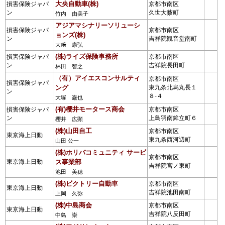
大央自動車(株)
損害保険ジャパ
京都市南区
ン
久世大薮町
竹内 由美子
アジアマシナリーソリューシ
損害保険ジャパ
京都市南区
ョンズ(株)
ン
吉祥院観音堂南町
大﨑 康弘
(株)ライズ保険事務所
損害保険ジャパ
京都市南区
ン
吉祥院長田町
林田 智之
（有）アイエスコンサルティ
京都市南区
損害保険ジャパ
ング
東九条北烏丸長１
ン
８-４
大塚 巌也
(有)櫻井モータース商会
損害保険ジャパ
京都市南区
ン
上鳥羽南鉾立町６
櫻井 広顕
(株)山田自工
京都市南区
東京海上日動
東九条西河辺町
山田 公一
(株)ホリバコミュニティ サービ
京都市南区
東京海上日動
ス事業部
吉祥院宮ノ東町
池田 美穂
(株)ビクトリー自動車
京都市南区
東京海上日動
吉祥院池田南町
上岡 久弥
(株)中島商会
京都市南区
東京海上日動
吉祥院八反田町
中島 崇