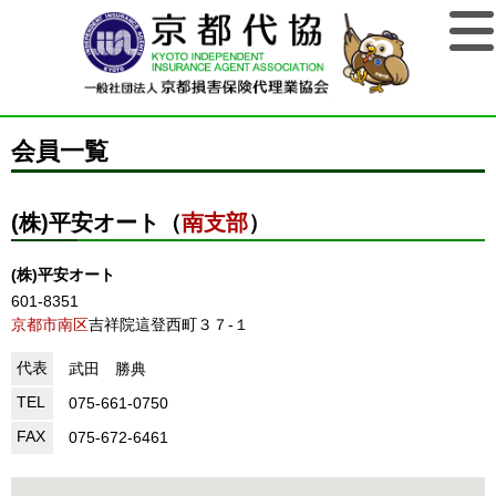
会員一覧
(株)平安オート（
南支部
）
(株)平安オート
601-8351
京都市南区
吉祥院這登西町３７-１
代表
武田 勝典
TEL
075-661-0750
FAX
075-672-6461