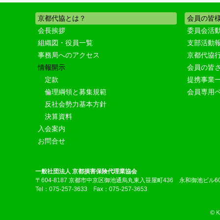
京都代協とは？
会員の皆
会長挨拶
委員会活
組織図・役員一覧
支部活動
事務局へのアクセス
京都代協
情報開示
会員の皆
定款
提携事業
倫理綱領と募集規範
会員専用
反社会勢力基本方針
決算資料
入会案内
お問合せ
一般社団法人 京都損害保険代理業協会
〒604-8187 京都市中京区御池通烏丸東入笹屋町436 永和御池ビル6
Tel：075-257-3633 Fax：075-257-3653
© 