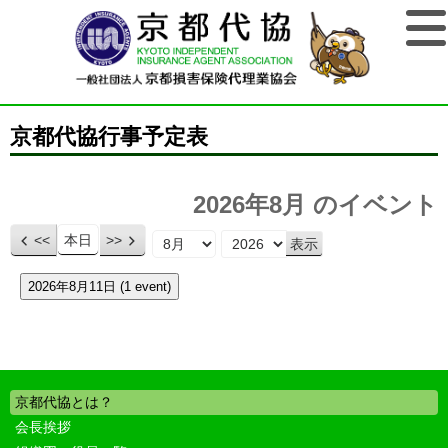
京都代協行事予定表
2026年8月 のイベント
<<
本日
>>
月
年
2026年8月11日
(1 event)
京都代協とは？
会長挨拶