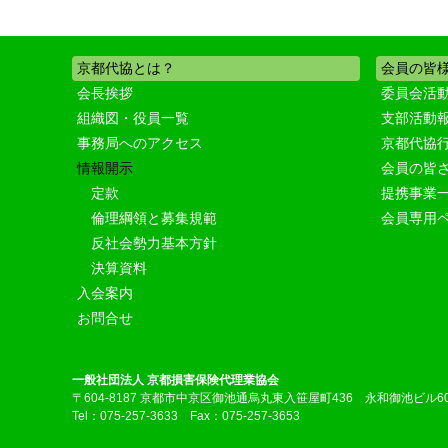
京都代協とは？
会員の皆
会長挨拶
委員会活
組織図・役員一覧
支部活動
事務局へのアクセス
京都代協
情報開示
会員の皆
定款
提携事業
倫理綱領と募集規範
会員専用
反社会勢力基本方針
決算資料
入会案内
お問合せ
一般社団法人 京都損害保険代理業協会
〒604-8187 京都市中京区御池通烏丸東入笹屋町436 永和御池ビル6
Tel：075-257-3633 Fax：075-257-3653