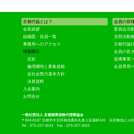
京都代協とは？
会員の皆
会長挨拶
委員会活
組織図・役員一覧
支部活動
事務局へのアクセス
京都代協
情報開示
会員の皆
定款
提携事業
倫理綱領と募集規範
会員専用
反社会勢力基本方針
決算資料
入会案内
お問合せ
一般社団法人 京都損害保険代理業協会
〒604-8187 京都市中京区御池通烏丸東入笹屋町436 永和御池ビル6
Tel：075-257-3633 Fax：075-257-3653