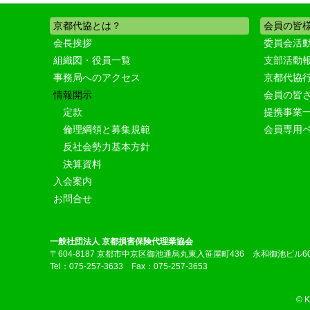
京都代協とは？
会員の皆
会長挨拶
委員会活
組織図・役員一覧
支部活動
事務局へのアクセス
京都代協
情報開示
会員の皆
定款
提携事業
倫理綱領と募集規範
会員専用
反社会勢力基本方針
決算資料
入会案内
お問合せ
一般社団法人 京都損害保険代理業協会
〒604-8187 京都市中京区御池通烏丸東入笹屋町436 永和御池ビル6
Tel：075-257-3633 Fax：075-257-3653
© 