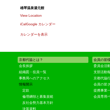
雄琴温泉湯元館
View Location
iCal
Google カレンダー
カレンダーを表示
京都代協とは？
会員の皆
会長挨拶
委員会活
組織図・役員一覧
支部活動
事務局へのアクセス
京都代協
情報開示
会員の皆
定款
提携事業
倫理綱領と募集規範
会員専用
反社会勢力基本方針
決算資料