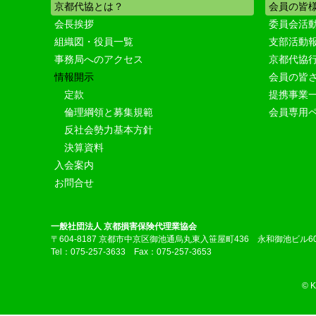
京都代協とは？
会員の皆
会長挨拶
委員会活
組織図・役員一覧
支部活動
事務局へのアクセス
京都代協
情報開示
会員の皆
定款
提携事業
倫理綱領と募集規範
会員専用
反社会勢力基本方針
決算資料
入会案内
お問合せ
一般社団法人 京都損害保険代理業協会
〒604-8187 京都市中京区御池通烏丸東入笹屋町436 永和御池ビル6
Tel：075-257-3633 Fax：075-257-3653
© 