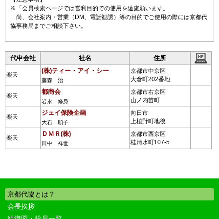
※「会員検索ページでは営利目的での使用を遠慮願います。
尚、会社案内・営業（DM、電話勧誘）等の目的でご使用の際には京都代
協事務局までご相談下さい。
代申会社
社名
住所
(株)ティー・アイ・シー
京都市中京区
楽天
大倉町202番地
藤森 治
都商会
京都市右京区
楽天
山ノ内苗町
岩永 修身
ジェイ保険企画
向日市
楽天
上植野町地後
大石 順子
ＤＭＲ(株)
京都市西京区
楽天
桂清水町107-5
田中 祥世
京都代協とは？
会長挨拶
組織図・役員一覧