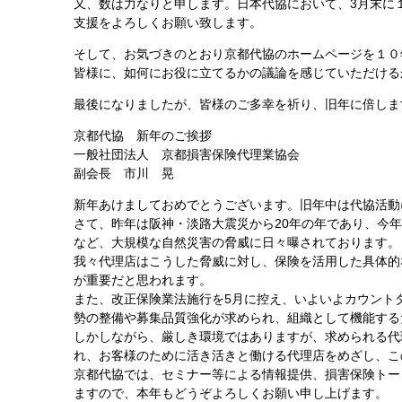
又、数は力なりと申します。日本代協において、3月末に
支援をよろしくお願い致します。
そして、お気づきのとおり京都代協のホームページを１０
皆様に、如何にお役に立てるかの議論を感じていただける
最後になりましたが、皆様のご多幸を祈り、旧年に倍しま
京都代協 新年のご挨拶
一般社団法人 京都損害保険代理業協会
副会長 市川 晃
新年あけましておめでとうございます。旧年中は代協活動
さて、昨年は阪神・淡路大震災から20年の年であり、今
など、大規模な自然災害の脅威に日々曝されております。
我々代理店はこうした脅威に対し、保険を活用した具体的
が重要だと思われます。
また、改正保険業法施行を5月に控え、いよいよカウント
勢の整備や募集品質強化が求められ、組織として機能する
しかしながら、厳しき環境ではありますが、求められる代
れ、お客様のために活き活きと働ける代理店をめざし、こ
京都代協では、セミナー等による情報提供、損害保険トー
ますので、本年もどうぞよろしくお願い申し上げます。