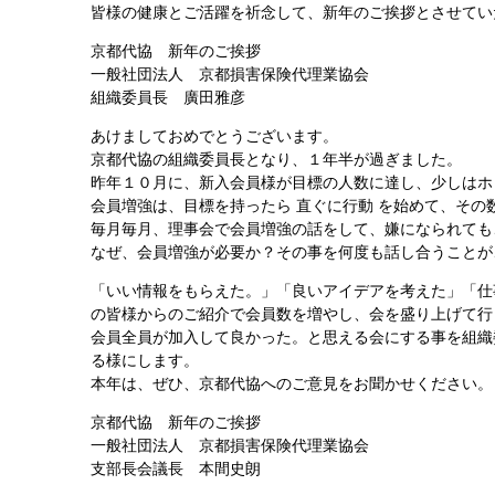
皆様の健康とご活躍を祈念して、新年のご挨拶とさせてい
京都代協 新年のご挨拶
一般社団法人 京都損害保険代理業協会
組織委員長 廣田雅彦
あけましておめでとうございます。
京都代協の組織委員長となり、１年半が過ぎました。
昨年１０月に、新入会員様が目標の人数に達し、少しはホ
会員増強は、目標を持ったら 直ぐに行動 を始めて、そ
毎月毎月、理事会で会員増強の話をして、嫌になられても
なぜ、会員増強が必要か？その事を何度も話し合うことが
「いい情報をもらえた。」「良いアイデアを考えた」「仕
の皆様からのご紹介で会員数を増やし、会を盛り上げて行
会員全員が加入して良かった。と思える会にする事を組織
る様にします。
本年は、ぜひ、京都代協へのご意見をお聞かせください。
京都代協 新年のご挨拶
一般社団法人 京都損害保険代理業協会
支部長会議長 本間史朗