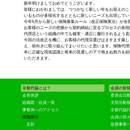
新年明けましておめでとうございます。
皆様におかれましては、つつがなく新しい年をお迎えのこ
いるものが多様化するとともに新しいニーズも出現してい
今年5月から新しい保険募集ルール（改正保険業法）が全
お客様のニーズの把握から契約締結に至るプロセスの各段
代理店という組織の中でも確実・適正に履行されるよう直
今回の法改正を機に、お客様の代理店選びはますます厳し
え、前向きに取り組んでまいりたいと思います。保険代理
本に正確な現状認識と将来の見通しの下で弛まぬ努力を続
いただきます。
京都代協とは？
会員の皆
会長挨拶
委員会活
組織図・役員一覧
支部活動
事務局へのアクセス
京都代協
情報開示
会員の皆
定款
提携事業