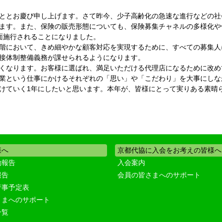
ととお慶び申し上げます。さて昨今、少子高齢化の急速な進行などの社
ます。また、保険の販売形態についても、保険募集チャネルの多様化や
面施行されることになりました。
階において、きめ細やかな顧客対応を実現するために、すべての募集人
接体制整備義務が課せられるようになります。
くなります。お客様に選ばれ、満足いただける代理店になるために改め
業という仕事にかけるそれぞれの「思い」や「こだわり」を大事にしな
けていく1年にしたいと思います。本年が、皆様にとって実りある素晴
様へ
京都代協に入会をお考えの皆様へ
動報告
入会案内
報告
会員の皆さまへのサポート
行事予定表
さまへのサポート
一覧