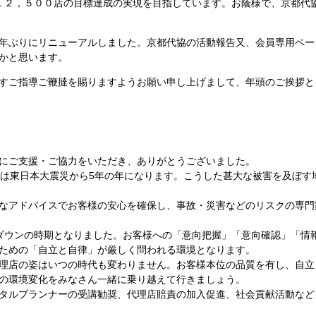
１２，５００店の目標達成の実現を目指しています。お蔭様で、京都代
年ぶりにリニューアルしました。京都代協の活動報告又、会員専用ペー
かと思います。
すご指導ご鞭撻を賜りますようお願い申し上げまして、年頭のご挨拶と
にご支援・ご協力をいただき、ありがとうございました。
年は東日本大震災から5年の年になります。こうした甚大な被害を及ぼす
なアドバイスでお客様の安心を確保し、事故・災害などのリスクの専門
ダウンの時期となりました。お客様への「意向把握」「意向確認」「情
ための「自立と自律」が厳しく問われる環境となります。
理店の姿はいつの時代も変わりません。お客様本位の品質を有し、自立
の環境変化をみなさん一緒に乗り越えて行きましょう。
タルプランナーの受講勧奨、代理店賠責の加入促進、社会貢献活動など