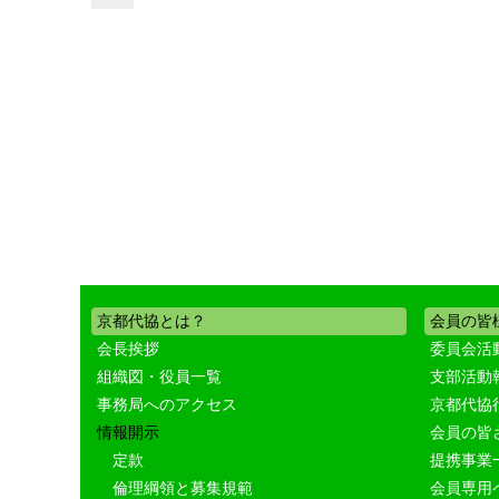
京都代協とは？
会員の皆
会長挨拶
委員会活
組織図・役員一覧
支部活動
事務局へのアクセス
京都代協
情報開示
会員の皆
定款
提携事業
倫理綱領と募集規範
会員専用