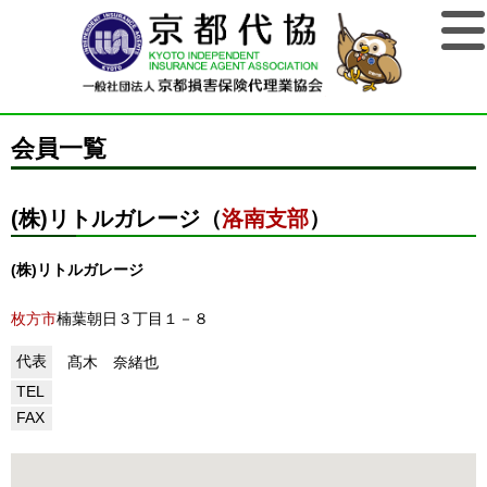
会員一覧
(株)リトルガレージ（
洛南支部
）
(株)リトルガレージ
枚方市
楠葉朝日３丁目１－８
代表
髙木 奈緒也
TEL
FAX