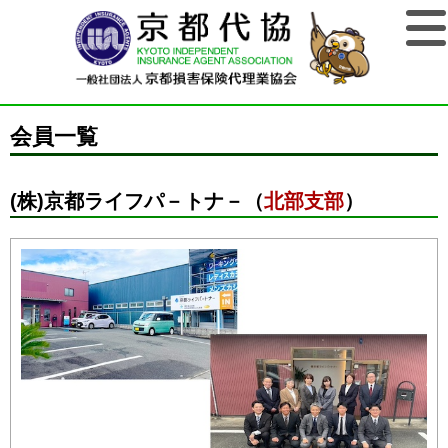
会員一覧
(株)京都ライフパ－トナ－（
北部支部
）