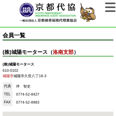
会員一覧
(株)城陽モータース（
洛南支部
）
(株)城陽モータース
610-0102
城陽市
城陽市久世八丁18-3
代表
伴 智史
TEL
0774-52-8427
FAX
0774-52-8983