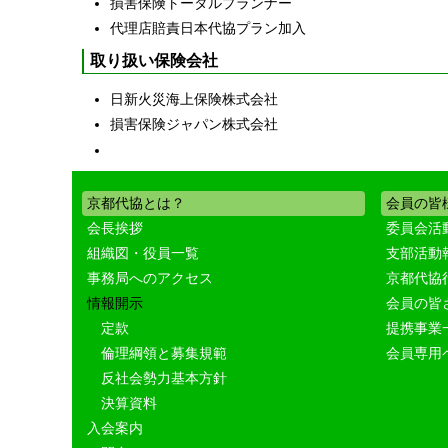
損害保険トータルプランナー
代理店賠責日本代協プラン加入
取り扱い保険会社
日新火災海上保険株式会社
損害保険ジャパン株式会社
京都代協とは？
会員の皆
会長挨拶
委員会活
組織図・役員一覧
支部活動
事務局へのアクセス
京都代協
情報開示
会員の皆
定款
提携事業
倫理綱領と募集規範
会員専用
反社会勢力基本方針
決算資料
入会案内