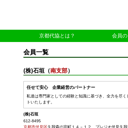
京都代協とは？
会員の
会員一覧
(株)石垣（
南支部
）
任せて安心 企業経営のパートナー
私達は専門家としての経験と知識に基づき、全力を尽く
トいたします。
(株)石垣
612-8495
京都市伏見区
久我森の宮町１４－１２ プレジオ伏見久我2