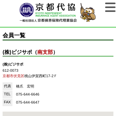
会員一覧
(株)ビジサポ（
南支部
）
(株)ビジサポ
612-0073
京都市伏見区
桃山伊賀西町17-2Ｆ
代表
橋爪 宏明
TEL
075-644-6646
FAX
075-644-6647