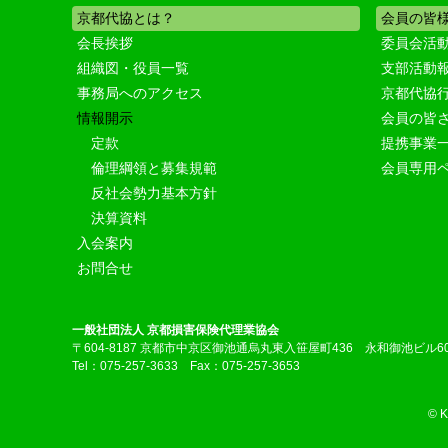
京都代協とは？
会員の皆
会長挨拶
委員会活
組織図・役員一覧
支部活動
事務局へのアクセス
京都代協
情報開示
会員の皆
定款
提携事業
倫理綱領と募集規範
会員専用
反社会勢力基本方針
決算資料
入会案内
お問合せ
一般社団法人 京都損害保険代理業協会
〒604-8187 京都市中京区御池通烏丸東入笹屋町436 永和御池ビル6
Tel：075-257-3633 Fax：075-257-3653
© 