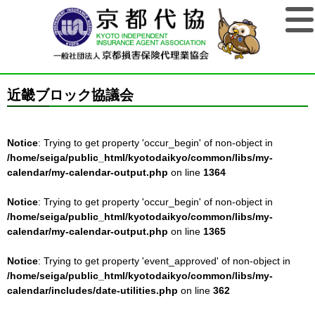
近畿ブロック協議会
Notice
: Trying to get property 'occur_begin' of non-object in
/home/seiga/public_html/kyotodaikyo/common/libs/my-
calendar/my-calendar-output.php
on line
1364
Notice
: Trying to get property 'occur_begin' of non-object in
/home/seiga/public_html/kyotodaikyo/common/libs/my-
calendar/my-calendar-output.php
on line
1365
Notice
: Trying to get property 'event_approved' of non-object in
/home/seiga/public_html/kyotodaikyo/common/libs/my-
calendar/includes/date-utilities.php
on line
362