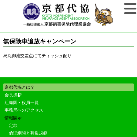
無保険車追放キャンペーン
烏丸御池交差点にてティッシュ配り
京都代協とは？
会長挨拶
組織図・役員一覧
事務局へのアクセス
情報開示
定款
倫理綱領と募集規範