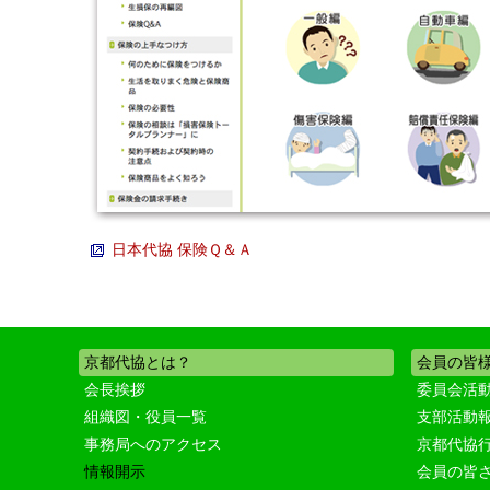
日本代協 保険Ｑ＆Ａ
京都代協とは？
会員の皆
会長挨拶
委員会活
組織図・役員一覧
支部活動
事務局へのアクセス
京都代協
情報開示
会員の皆