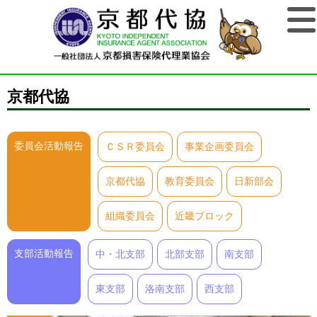
京都代協
委員会活動報告
ＣＳＲ委員会
事業企画委員会
京都代協
教育委員会
日新部会
組織委員会
近畿ブロック
支部活動報告
中・北支部
北部支部
南支部
東支部
洛南支部
西支部