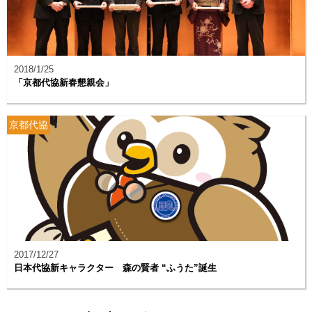
2018/1/25
「京都代協新春懇親会」
京都代協
2017/12/27
日本代協新キャラクター 森の賢者 “ふうた”誕生