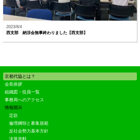
2023/8/4
西支部 納涼会無事終わりました【西支部】
京都代協とは？
会長挨拶
組織図・役員一覧
事務局へのアクセス
情報開示
定款
倫理綱領と募集規範
反社会勢力基本方針
決算資料