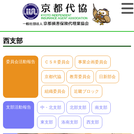
西支部
委員会活動報告
ＣＳＲ委員会
事業企画委員会
京都代協
教育委員会
日新部会
組織委員会
近畿ブロック
支部活動報告
中・北支部
北部支部
南支部
東支部
洛南支部
西支部