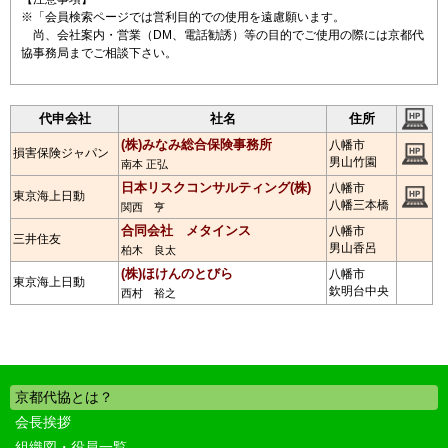
※「会員検索ページでは営利目的での使用を遠慮願います。
尚、会社案内・営業（DM、電話勧誘）等の目的でご使用の際には京都代
協事務局までご相談下さい。
代申会社
社名
住所
(株)みなみ総合保険事務所
八幡市
損害保険ジャパン
男山竹園
南本 正弘
日本リスクコンサルティング(株)
八幡市
東京海上日動
八幡三本橋
関西 亨
合同会社 メタインス
八幡市
三井住友
男山香呂
柏木 良太
(株)ほけんのとびら
八幡市
東京海上日動
欽明台中央
西村 裕之
京都代協とは？
会長挨拶
組織図・役員一覧