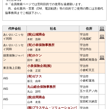
※「会員検索ページでは営利目的での使用を遠慮願います。
尚、会社案内・営業（DM、電話勧誘）等の目的でご使用の際には京都代
協事務局までご相談下さい。
代申会社
社名
住所
(株)山城商会
あいおいニッセ
宇治市
イ同和
六地蔵町
木村 浩和
(有)小林保険事務所
あいおいニッセ
宇治市
イ同和
宇治半白
小林 直孝
(有)ホケン
損害保険ジャパ
宇治市
ン
槇島町南落合
田中 康三
小泉保険企画(株)
宇治市
東京海上日動
小倉町天王
小泉 正宏
(有)ゼクス
宇治市
AIG
小倉町蓮池
坂元 由幸
丸山総合保険事務所
宇治市
AIG
五ケ庄戸ノ内
丸山 訓司
(株)吉岡商会
宇治市
AIG
安田町大納言
山本 友造
(株)プラスサム・ソリューションパ
宇治市