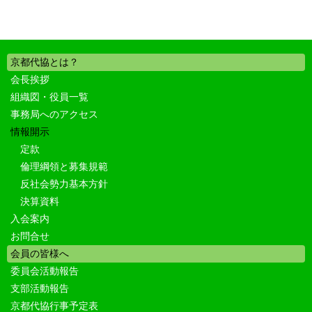
京都代協とは？
会長挨拶
組織図・役員一覧
事務局へのアクセス
情報開示
定款
倫理綱領と募集規範
反社会勢力基本方針
決算資料
入会案内
お問合せ
会員の皆様へ
委員会活動報告
支部活動報告
京都代協行事予定表