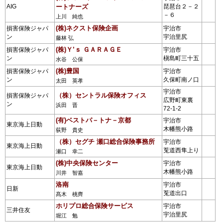
AIG
ートナーズ
琵琶台２－２
－６
上川 純也
(株)ネクスト保険企画
損害保険ジャパ
宇治市
ン
宇治里尻
藤林 弘
(株)Ｙ’ｓ ＧＡＲＡＧＥ
損害保険ジャパ
宇治市
ン
槇島町三十五
水谷 公保
(株)豊国
損害保険ジャパ
宇治市
ン
久保町南ノ口
太田 英孝
宇治市
（株）セントラル保険オフィス
損害保険ジャパ
広野町東裏
ン
浜田 晋
72-1-2
(有)ベストパ－トナ－京都
宇治市
東京海上日動
木幡熊小路
荻野 貴史
（株）セグチ 瀬口総合保険事務所
宇治市
東京海上日動
莵道西隼上り
瀬口 幸二
(株)中央保険センター
宇治市
東京海上日動
木幡熊小路
川井 智嘉
洛南
宇治市
日新
莵道出口
髙木 桃齊
ホリプロ総合保険サービス
宇治市
三井住友
宇治里尻
堀江 勉