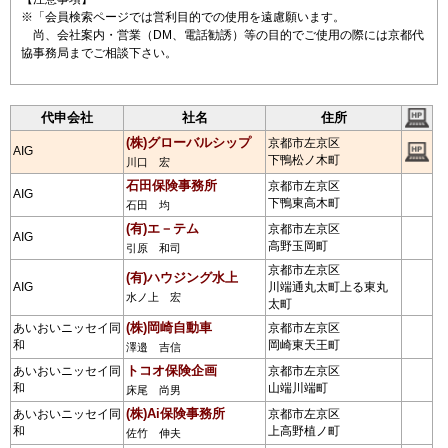
※「会員検索ページでは営利目的での使用を遠慮願います。
尚、会社案内・営業（DM、電話勧誘）等の目的でご使用の際には京都代
協事務局までご相談下さい。
代申会社
社名
住所
(株)グローバルシップ
京都市左京区
AIG
下鴨松ノ木町
川口 宏
石田保険事務所
京都市左京区
AIG
下鴨東高木町
石田 均
(有)エ－テム
京都市左京区
AIG
高野玉岡町
引原 和司
京都市左京区
(有)ハウジング水上
AIG
川端通丸太町上る東丸
水ノ上 宏
太町
(株)岡崎自動車
あいおいニッセイ同
京都市左京区
和
岡崎東天王町
澤邉 吉信
トコオ保険企画
あいおいニッセイ同
京都市左京区
和
山端川端町
床尾 尚男
(株)Ai保険事務所
あいおいニッセイ同
京都市左京区
和
上高野植ノ町
佐竹 伸夫