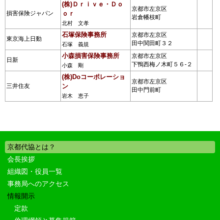
(株)Ｄｒｉｖｅ・Ｄｏ
京都市左京区
損害保険ジャパン
ｏｒ
岩倉幡枝町
北村 文孝
石塚保険事務所
京都市左京区
東京海上日動
田中関田町３２
石塚 義規
小森損害保険事務所
京都市左京区
日新
下鴨西梅ノ木町５６-２
小森 剛
(株)Doコーポレーショ
京都市左京区
三井住友
ン
田中門前町
岩木 恵子
京都代協とは？
会長挨拶
組織図・役員一覧
事務局へのアクセス
情報開示
定款