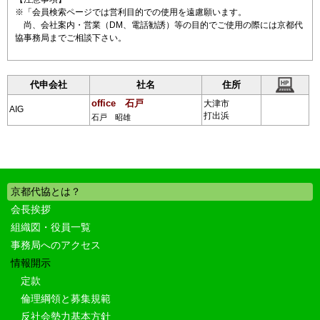
※「会員検索ページでは営利目的での使用を遠慮願います。
尚、会社案内・営業（DM、電話勧誘）等の目的でご使用の際には京都代
協事務局までご相談下さい。
代申会社
社名
住所
office 石戸
大津市
AIG
打出浜
石戸 昭雄
京都代協とは？
会長挨拶
組織図・役員一覧
事務局へのアクセス
情報開示
定款
倫理綱領と募集規範
反社会勢力基本方針