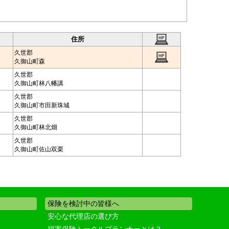
住所
久世郡
久御山町森
久世郡
久御山町林八幡講
久世郡
久御山町市田新珠城
久世郡
久御山町林北畑
久世郡
久御山町佐山双栗
保険を検討中の皆様へ
安心な代理店の選び方