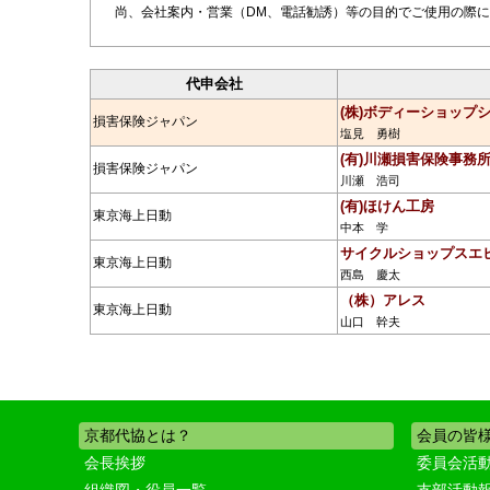
尚、会社案内・営業（DM、電話勧誘）等の目的でご使用の際に
代申会社
(株)ボディーショップ
損害保険ジャパン
塩見 勇樹
(有)川瀬損害保険事務
損害保険ジャパン
川瀬 浩司
(有)ほけん工房
東京海上日動
中本 学
サイクルショップスエ
東京海上日動
西島 慶太
（株）アレス
東京海上日動
山口 幹夫
京都代協とは？
会員の皆
会長挨拶
委員会活