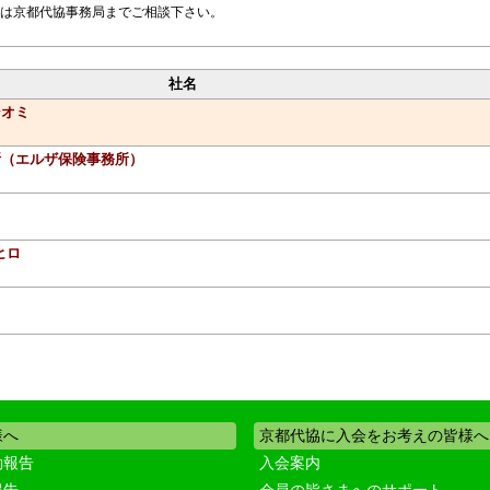
は京都代協事務局までご相談下さい。
社名
シオミ
所（エルザ保険事務所）
ヒロ
様へ
京都代協に入会をお考えの皆様へ
動報告
入会案内