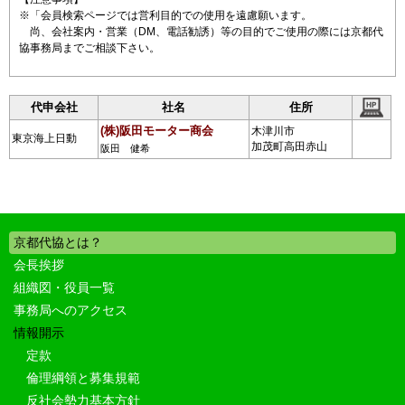
※「会員検索ページでは営利目的での使用を遠慮願います。
尚、会社案内・営業（DM、電話勧誘）等の目的でご使用の際には京都代
協事務局までご相談下さい。
代申会社
社名
住所
(株)阪田モーター商会
木津川市
東京海上日動
加茂町高田赤山
阪田 健希
京都代協とは？
会長挨拶
組織図・役員一覧
事務局へのアクセス
情報開示
定款
倫理綱領と募集規範
反社会勢力基本方針