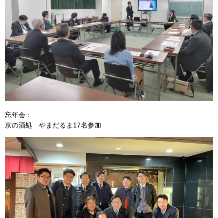
忘年会：
京の酒処 やまだるま17名参加