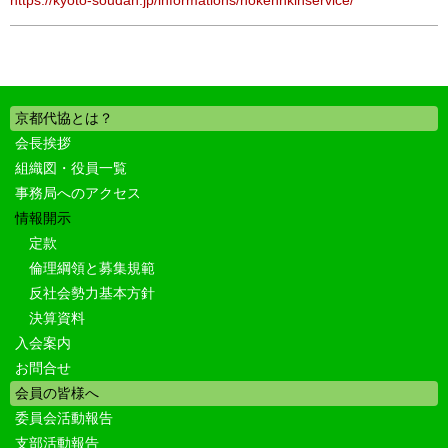
https://kyoto-soudan.jp/informations/hokennkinservice/
京都代協とは？
会長挨拶
組織図・役員一覧
事務局へのアクセス
情報開示
定款
倫理綱領と募集規範
反社会勢力基本方針
決算資料
入会案内
お問合せ
会員の皆様へ
委員会活動報告
支部活動報告