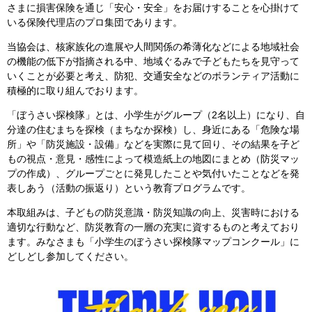
さまに損害保険を通じ「安心・安全」をお届けすることを心掛けて
いる保険代理店のプロ集団であります。
当協会は、核家族化の進展や人間関係の希薄化などによる地域社会
の機能の低下が指摘される中、地域ぐるみで子どもたちを見守って
いくことが必要と考え、防犯、交通安全などのボランティア活動に
積極的に取り組んでおります。
「ぼうさい探検隊」とは、小学生がグループ（2名以上）になり、自
分達の住むまちを探検（まちなか探検）し、身近にある「危険な場
所」や「防災施設・設備」などを実際に見て回り、その結果を子ど
もの視点・意見・感性によって模造紙上の地図にまとめ（防災マッ
プの作成）、グループごとに発見したことや気付いたことなどを発
表しあう（活動の振返り）という教育プログラムです。
本取組みは、子どもの防災意識・防災知識の向上、災害時における
適切な行動など、防災教育の一層の充実に資するものと考えており
ます。みなさまも「小学生のぼうさい探検隊マップコンクール」に
どしどし参加してください。