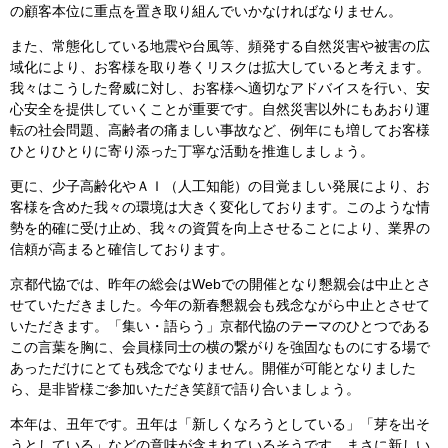
の顧客本位に重点を置き取り組んでいかなければなりません。
また、常態化している地震や台風等、頻発する自然災害や被害の広
域化により、お客様を取り巻くリスクは拡大していると考えます。
我々はこうした脅威に対し、お客様へ適切なアドバイスを行い、安
心安全を提供していくことが重要です。自然災害以外にもあおり運
転の社会問題、高齢者の痛ましい事故など、例年にも増してお客様
ひとりひとりに寄り添った丁寧な活動を推進しましょう。
更に、少子高齢化やＡＩ（人工知能）の目覚ましい発展により、お
客様を含めた我々の環境は大きく変化しております。このような情
勢を的確に受け止め、我々の資質を向上させることにより、業界の
信頼が高まると確信しております。
京都代協では、昨年の総会はWebでの開催となり懇親会は中止とさ
せていただきました。今年の新春懇親会も残念ながら中止とさせて
いただきます。「集い・語らう」京都代協のテーマのひとつである
この言葉を胸に、会員様同士の横の繋がりを強固なものにする場で
あっただけにとても残念でなりません。開催が可能となりました
ら、是非皆様ご参加いただき笑顔で語り合いましょう。
本年は、丑年です。丑年は「新しくなろうとしている」「芽を出そ
うとしている」などの意味が含まれているそうです。まさに新しい