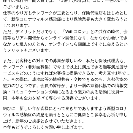
昨年の流行語年間大賞では、「3密」が選ばれ、コロナ一色の1年で
ございました。
仕事のやり方もテレワークが主要となり、保険代理店をはじめとし
て、新型コロナウィルス感染症により保険業界も大きく変わろうと
しております。
ただ、デメリットだけでなく、「Withコロナ」との共存の時代、会
議等もリアル開催からオンライン開催になり、なかなかお会いでき
なかった遠方の方とも、オンラインなら画面上ですぐに会えるとい
うメリットもございます。
また、お客様との対面での募集が厳しい今、私たち保険代理店も、
テレワーク（非対面募集）で今まで以上に満足できる顧客満足度サ
ービスをどのようにすればお客様に提供できるか、考え直す1年でし
た。その際に、成功談等の情報共有・交換できるのも、京都代協の
魅力のひとつです。会員の皆様が、より一層の京都代協での情報交
換・コミュニケーションの場になるよう魅力のある活動に役員一
同、本年も全力を挙げて専心する所存でございます。
結びに 新しい年が皆様にとって良き年でありますよう新型コロナ
ウィルス感染症の終息を願うとともにご健康とご多幸をお祈り申し
上げ、新年のご挨拶とさせていただきます。
本年もどうぞよろしくお願い申し上げます。