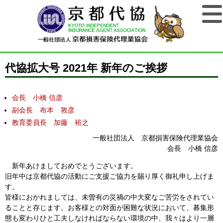
代協拡大号 2021年 新年のご挨拶
会長 小橋 信彦
副会長 布本 敦彦
教育委員長 加藤 裕之
一般社団法人 京都損害保険代理業協会
会長 小橋 信彦
新年あけましておめでとうございます。
旧年中は京都代協の活動にご支援ご協力を賜り厚く御礼申し上げま
す。
皆様におかれましては、未曽有の災禍の中大変なご苦労をされてい
ることと存じます。お客様との対面が困難な状況において、募集形
態も変わりひと工夫しなければならない環境の中、我々はより一層