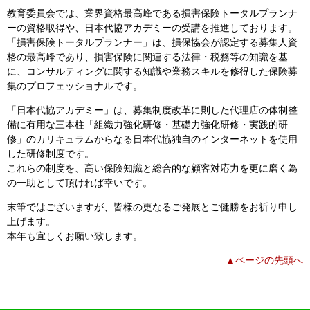
教育委員会では、業界資格最高峰である損害保険トータルプランナ
ーの資格取得や、日本代協アカデミーの受講を推進しております。
「損害保険トータルプランナー」は、損保協会が認定する募集人資
格の最高峰であり、損害保険に関連する法律・税務等の知識を基
に、コンサルティングに関する知識や業務スキルを修得した保険募
集のプロフェッショナルです。
「日本代協アカデミー」は、募集制度改革に則した代理店の体制整
備に有用な三本柱「組織力強化研修・基礎力強化研修・実践的研
修」のカリキュラムからなる日本代協独自のインターネットを使用
した研修制度です。
これらの制度を、高い保険知識と総合的な顧客対応力を更に磨く為
の一助として頂ければ幸いです。
末筆ではございますが、皆様の更なるご発展とご健勝をお祈り申し
上げます。
本年も宜しくお願い致します。
▲ページの先頭へ