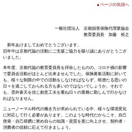
▲ページの先頭へ
一般社団法人 京都損害保険代理業協会
教育委員長 加藤 裕之
新年あけましておめでとうございます。
旧年中は京都代協の活動にご支援ご協力を賜り誠にありがとうござ
いました。
本年度、京都代協の教育委員長を拝命したものの、コロナ禍の影響
で委員会活動がほとんど出来ませんでした。保険募集活動に於いて
も、様々な制限の中での活動をしなければならず、暗澹たる思いの
日々を過ごしておられる方も多いのではないでしょうか。それで
も、雲外蒼天を信じ創意工夫を重ね日々の業務に勤しんで行かなけ
ればなりません。
ニューノーマル時代の働き方が求められている中、様々な環境変化
に対応して行く必要があります。このような時代だからこそ、自己
啓発・自己研鑽に努め自らの知識・資質を更に向上させ、契約者・
消費者の信頼に応えて行きましょう。