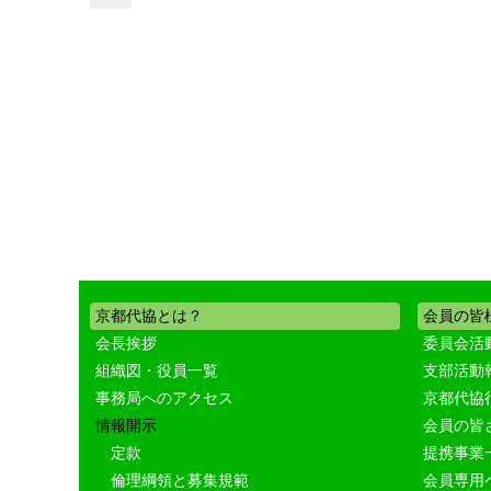
京都代協とは？
会員の皆
会長挨拶
委員会活
組織図・役員一覧
支部活動
事務局へのアクセス
京都代協
情報開示
会員の皆
定款
提携事業
倫理綱領と募集規範
会員専用