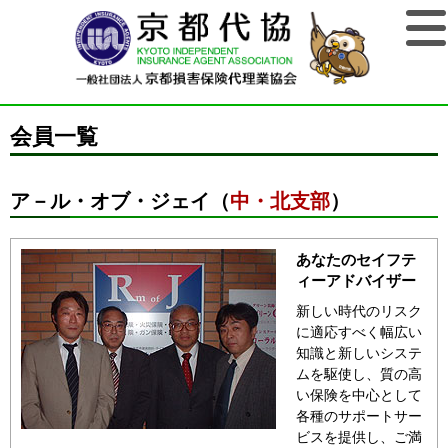
会員一覧
ア－ル・オブ・ジェイ（
中・北支部
）
あなたのセイフテ
ィーアドバイザー
新しい時代のリスク
に適応すべく幅広い
知識と新しいシステ
ムを駆使し、質の高
い保険を中心として
各種のサポートサー
ビスを提供し、ご満