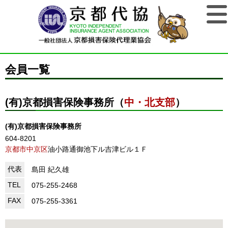
会員一覧
(有)京都損害保険事務所（
中・北支部
）
(有)京都損害保険事務所
604-8201
京都市中京区
油小路通御池下ル吉津ビル１Ｆ
代表
島田 紀久雄
TEL
075-255-2468
FAX
075-255-3361