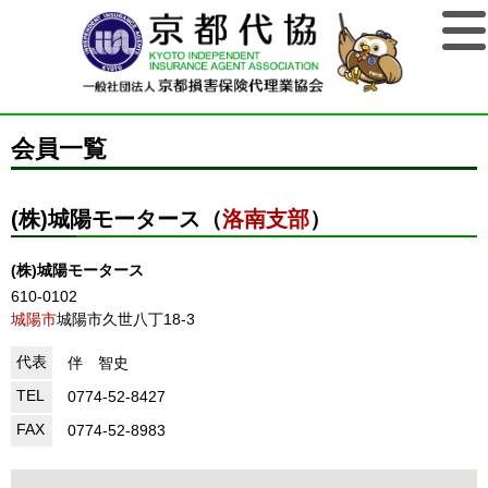
会員一覧
(株)城陽モータース（
洛南支部
）
(株)城陽モータース
610-0102
城陽市
城陽市久世八丁18-3
代表
伴 智史
TEL
0774-52-8427
FAX
0774-52-8983