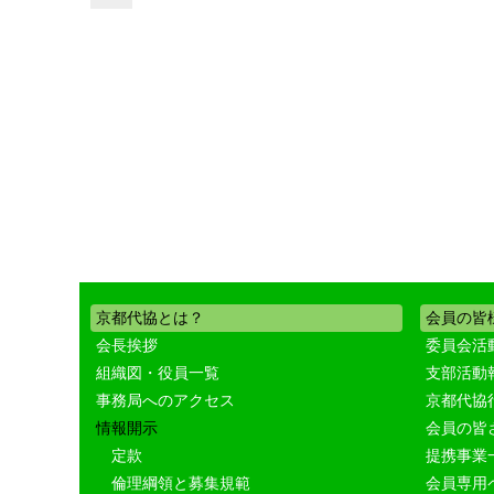
京都代協とは？
会員の皆
会長挨拶
委員会活
組織図・役員一覧
支部活動
事務局へのアクセス
京都代協
情報開示
会員の皆
定款
提携事業
倫理綱領と募集規範
会員専用