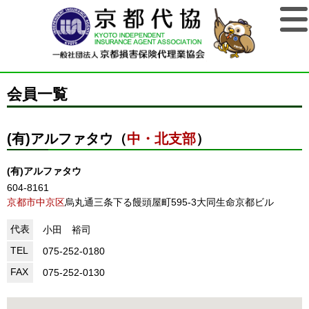
会員一覧
(有)アルファタウ（
中・北支部
）
(有)アルファタウ
604-8161
京都市中京区
烏丸通三条下る饅頭屋町595-3大同生命京都ビル
代表
小田 裕司
TEL
075-252-0180
FAX
075-252-0130