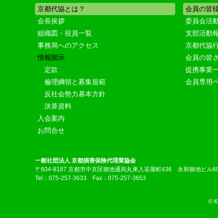
京都代協とは？
会員の皆
会長挨拶
委員会活
組織図・役員一覧
支部活動
事務局へのアクセス
京都代協
情報開示
会員の皆
定款
提携事業
倫理綱領と募集規範
会員専用
反社会勢力基本方針
決算資料
入会案内
お問合せ
一般社団法人 京都損害保険代理業協会
〒604-8187 京都市中京区御池通烏丸東入笹屋町436 永和御池ビル6
Tel：075-257-3633 Fax：075-257-3653
© 