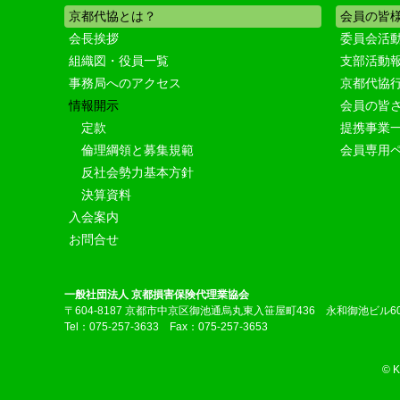
京都代協とは？
会員の皆
会長挨拶
委員会活
組織図・役員一覧
支部活動
事務局へのアクセス
京都代協
情報開示
会員の皆
定款
提携事業
倫理綱領と募集規範
会員専用
反社会勢力基本方針
決算資料
入会案内
お問合せ
一般社団法人 京都損害保険代理業協会
〒604-8187 京都市中京区御池通烏丸東入笹屋町436 永和御池ビル6
Tel：075-257-3633 Fax：075-257-3653
© 