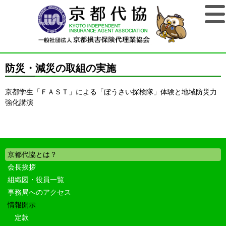
防災・減災の取組の実施
京都学生「ＦＡＳＴ」による「ぼうさい探検隊」体験と地域防災力
強化講演
京都代協とは？
会長挨拶
組織図・役員一覧
事務局へのアクセス
情報開示
定款